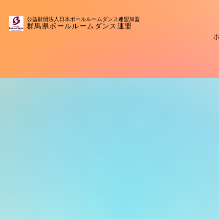
公益財団法人日本ボールルームダンス連盟​加盟
群馬県ボールルームダンス連盟
2026
2026
DA
DA
​群馬県ダ