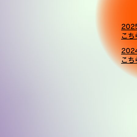
20
​こ
20
​こ