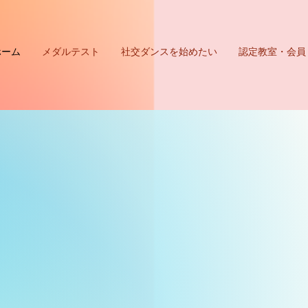
ホーム
メダルテスト
社交ダンスを始めたい
認定教室・会員
NCE
NCE
FESTIVAL 3/21
FESTIVAL 3/21
ンスフェスティバル