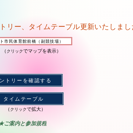
ト市民体育館前橋（副競技場）
​でマップを表示）
（
クリック
ントリーを確認する
​タイムテーブル
​で拡大）
（
クリック
★ご案内と参加規程