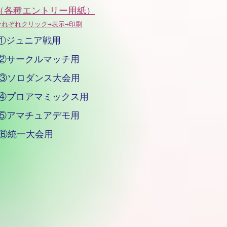
​（各種エントリー用紙）
それぞれクリック→表示→印刷
①ジュニア戦用
②サークルマッチ用
③ソロダンス大会用
④プロアマミックス用
⑤アマチュアデモ用
⑥統一大会用