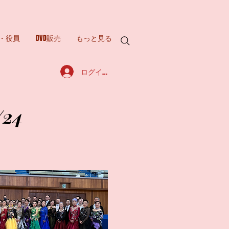
・役員
DVD販売
もっと見る
ログイン
/24
/24