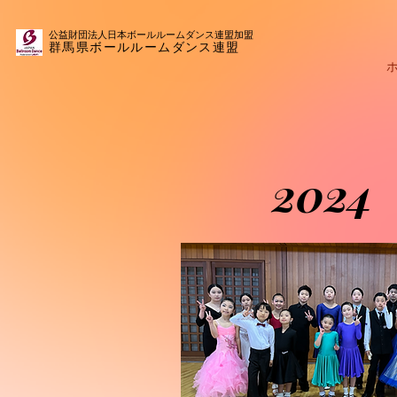
公益財団法人日本ボールルームダンス連盟​加盟
群馬県ボールルームダンス連盟
2024
2024